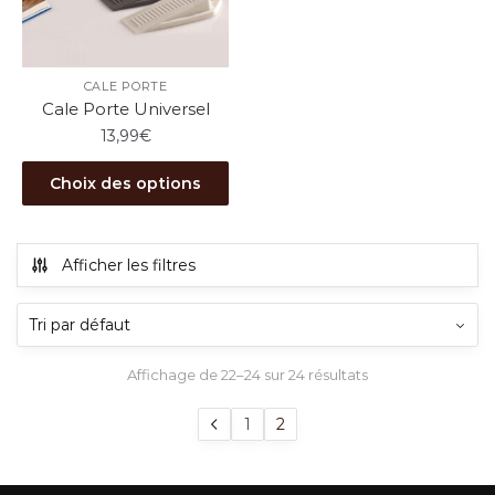
être
choisies
sur
la
CALE PORTE
Cale Porte Universel
page
13,99
€
du
produit
Ce
Choix des options
produit
a
plusieurs
Afficher les filtres
variations.
Les
options
peuvent
Affichage de 22–24 sur 24 résultats
être
choisies
1
2
sur
la