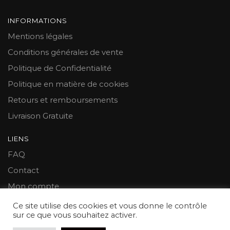
page
du
INFORMATIONS
produit
Mentions légales
Conditions générales de vente
Politique de Confidentialité
Politique en matière de cookies
Retours et remboursements
Livraison Gratuite
LIENS
FAQ
Contact
Mon compte
Ce site utilise des cookies et vous donne le contrôle
© 2021 Mon Cale Porte™
sur ce que vous souhaitez activer.