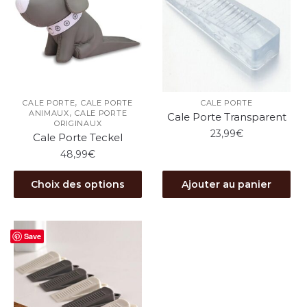
,
CALE PORTE
CALE PORTE
CALE PORTE
,
ANIMAUX
CALE PORTE
Cale Porte Transparent
ORIGINAUX
23,99
€
Cale Porte Teckel
48,99
€
Ce
Choix des options
Ajouter au panier
produit
a
plusieurs
Save
variations.
Les
options
peuvent