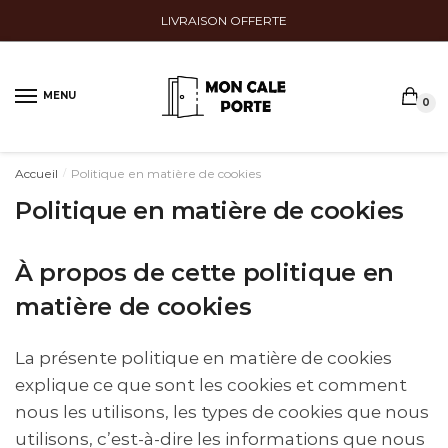
Sauter
Skip
LIVRAISON OFFERTE
à
to
la
content
navigation
MENU
0
Accueil
Politique en matière de cookies
/
Politique en matière de cookies
À propos de cette politique en
matière de cookies
La présente politique en matière de cookies
explique ce que sont les cookies et comment
nous les utilisons, les types de cookies que nous
utilisons, c’est-à-dire les informations que nous