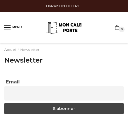
Sauter
Skip
LIVRAISON OFFERTE
à
to
la
content
navigation
MENU
0
Accueil
Newsletter
/
Newsletter
Email