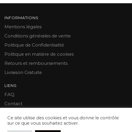
INFORMATIONS
Mentions légales
Conditions générales de vente
Politique de Confidentialité
Politique en matière de cookies
Retours et remboursements
Livraison Gratuite
LIENS
FAQ
Contact
Mon compte
Ce site utilise des cookies et vous donne le contrôle
sur ce que vous souhaitez activer.
© 2021 Mon Cale Porte™