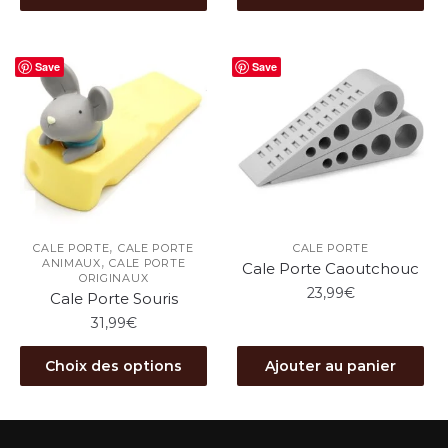
produit
produit
a
a
plusieurs
plusieurs
Save
Save
variations.
variations.
Les
Les
options
options
peuvent
peuvent
être
être
choisies
choisies
sur
sur
,
la
la
CALE PORTE
CALE PORTE
CALE PORTE
,
ANIMAUX
CALE PORTE
Cale Porte Caoutchouc
page
page
ORIGINAUX
23,99
€
du
du
Cale Porte Souris
produit
produit
31,99
€
Ce
Choix des options
Ajouter au panier
produit
a
plusieurs