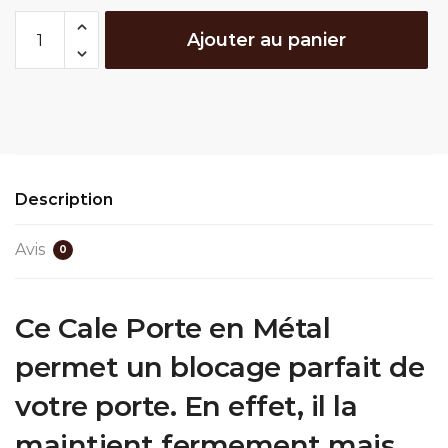
quantité
Ajouter au panier
de
Cale
Porte
Métal
Description
Avis
0
Ce Cale Porte en Métal
permet un blocage parfait de
votre porte. En effet, il la
maintient fermement mais