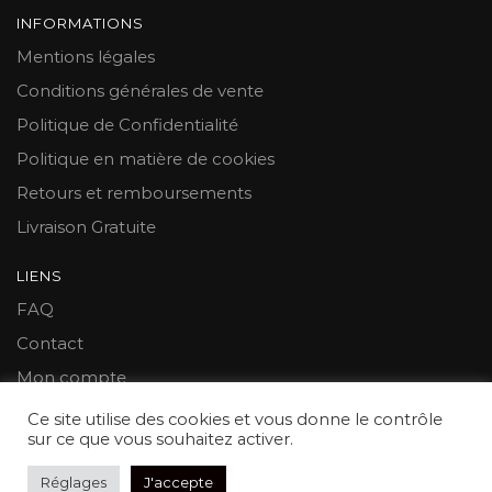
variations.
INFORMATIONS
Les
Mentions légales
options
peuvent
Conditions générales de vente
être
Politique de Confidentialité
choisies
Politique en matière de cookies
sur
Retours et remboursements
la
page
Livraison Gratuite
du
produit
LIENS
FAQ
Contact
Mon compte
Ce site utilise des cookies et vous donne le contrôle
© 2021 Mon Cale Porte™
sur ce que vous souhaitez activer.
Réglages
J'accepte